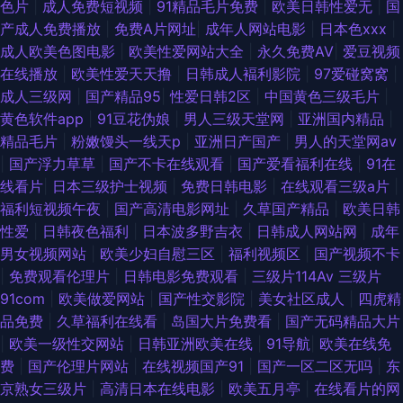
色片
|
成人免费短视频
|
91精品毛片免费
|
欧美日韩性爱无
|
国
产成人免费播放
|
免费A片网址
|
成年人网站电影
|
日本色xxx
|
成人欧美色图电影
|
欧美性爱网站大全
|
永久免费AV
|
爱豆视频
在线播放
|
欧美性爱天天撸
|
日韩成人褔利影院
|
97爱碰窝窝
|
成人三级网
|
国产精品95
|
性爱日韩2区
|
中国黄色三级毛片
|
黄色软件app
|
91豆花伪娘
|
男人三级天堂网
|
亚洲国内精品
|
精品毛片
|
粉嫩馒头一线天p
|
亚洲日产国产
|
男人的天堂网av
|
国产浮力草草
|
国产不卡在线观看
|
国产爱看福利在线
|
91在
线看片
|
日本三级护士视频
|
免费日韩电影
|
在线观看三级a片
|
福利短视频午夜
|
国产高清电影网址
|
久草国产精品
|
欧美日韩
性爱
|
日韩夜色福利
|
日本波多野吉衣
|
日韩成人网站网
|
成年
男女视频网站
|
欧美少妇自慰三区
|
福利视频区
|
国产视频不卡
|
免费观看伦理片
|
日韩电影免费观看
|
三级片114Av 三级片
91com
|
欧美做爱网站
|
国产性交影院
|
美女社区成人
|
四虎精
品免费
|
久草福利在线看
|
岛国大片免费看
|
国产无码精品大片
|
欧美一级性交网站
|
日韩亚洲欧美在线
|
91导航
|
欧美在线免
费
|
国产伦理片网站
|
在线视频国产91
|
国产一区二区无吗
|
东
京熟女三级片
|
高清日本在线电影
|
欧美五月亭
|
在线看片的网