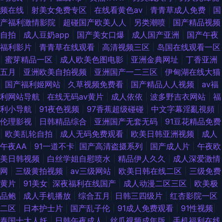
频在线
|
射美女免费专区
|
在线看黄色av
|
青青草成人免费
|
国
素人 成人av伊人网 影音先锋色精东 岛国午夜撸在线 欧美成人A区 51视频网
产福利激情影院
|
超碰国产欧美人人
|
另类潮喷
|
国产精品视频
自拍
|
成人豆奶app
|
国产美女口爆
|
成人国产亚洲
|
国产午夜
国产91精品密 日韩A级视屏 91啦中文在线伦 久久大香一本AV 亚洲女性黄页
福利影片
|
青青草在线观看
|
高清视频三区
|
岛国在线观看一区
|
蜜芽精品一区
|
成人欧美色图电影
|
亚洲金典网址
|
丁香亚洲
网站 成人九草视频 女优破解网 亚洲天堂免费 韩国AV区 日韩啪啪导航 97乱
五月
|
亚洲欧美自拍视频
|
亚洲国产一二三区
|
伊甸湖在线大猫
|
国产福利姬网站
|
久草视频免费看
|
国产精品人人视频
|
av福
伦 精品久久综合五 日韩淫色网 AV在线资源导航 久久国在 午夜丝袜AV电影
利网站导航
|
在线无码av黄片
|
成人依依
|
波多野吉衣网站
|
福
利小导航
|
91夜色视频
|
97香蕉超级碰碰
|
中文字幕淫亂視頻
|
ts人妖另类在线 欧美第四页 日韩欧美中 91在线免费播放 国伦精品区 日韩小
伦理影视
|
日韩精品综合
|
亚洲国产无套无码
|
91豆花精品免费
|
欧美乱轮自拍
|
成人无码免费观看
|
欧美日韩亚洲视频
|
成人
视频 成人AV久人亚洲 男同看片站 在线观看国产成年 韩美狠狠干 三级全黄网
午夜AA
|
91一道不卡
|
国产高清盗摄系列
|
国产成人片
|
午夜欧
美日韩视频
|
白丝学姐自慰喷水
|
精品伊人久久
|
成人深爱激情
站版 韩日怡红院 少妇日皮 AV第二页 九九亚心丝袜久久 四虎东方av 97天码
网
|
三级黄拍视频
|
av三级网站
|
欧美日韩在线二区
|
三级免费
黄片
|
91美女
|
深夜福利在线国产
|
成人动漫二区三区
|
欧美极
精品内射 深夜老司机 AV天堂东京热 久草福利资源ai 亚洲元码 大香蕉青草网
品鲍
|
成人手机播放
|
综合五月
|
日韩三四级片
|
红杏影院一区
二区
|
日本护士片
|
国产乱子伦
|
91成人免费观看
|
91性视频
|
青青草精品网 91理论视频 国产精产国品一区 日本片网址 91青青草 国产视频
泰国十大人妖
|
日韩午夜成人
|
丝瓜视频成年版
|
手机福利在线