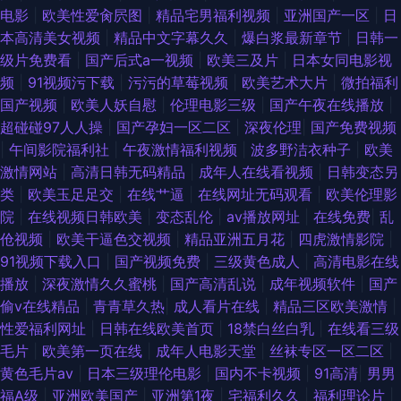
电影
|
欧美性爱肏屄图
|
精品宅男福利视频
|
亚洲国产一区
|
日
本高清美女视频
|
精品中文字幕久久
|
爆白浆最新章节
|
日韩一
级片免费看
|
国产后式a一视频
|
欧美三及片
|
日本女同电影视
频
|
91视频污下载
|
污污的草莓视频
|
欧美艺术大片
|
微拍福利
国产视频
|
欧美人妖自慰
|
伦理电影三级
|
国产午夜在线播放
|
超碰碰97人人操
|
国产孕妇一区二区
|
深夜伦理
|
国产免费视频
|
午间影院福利社
|
午夜激情福利视频
|
波多野洁衣种子
|
欧美
激情网站
|
高清日韩无码精品
|
成年人在线看视频
|
日韩变态另
类
|
欧美玉足足交
|
在线艹逼
|
在线网址无码观看
|
欧美伦理影
院
|
在线视频日韩欧美
|
变态乱伦
|
av播放网址
|
在线免费
|
乱
伧视频
|
欧美干逼色交视频
|
精品亚洲五月花
|
四虎激情影院
|
91视频下载入口
|
国产视频免费
|
三级黄色成人
|
高清电影在线
播放
|
深夜激情久久蜜桃
|
国产高清乱说
|
成年视频软件
|
国产
偷v在线精品
|
青青草久热
|
成人看片在线
|
精品三区欧美激情
|
性爱福利网址
|
日韩在线欧美首页
|
18禁白丝白乳
|
在线看三级
毛片
|
欧美第一页在线
|
成年人电影天堂
|
丝袜专区一区二区
|
黄色毛片av
|
日本三级理伦电影
|
国内不卡视频
|
91高清
|
男男
福A级
|
亚洲欧美国产
|
亚洲第1夜
|
宅福利久久
|
福利理论片
|