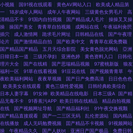
小视频
|
国91视在线观看
|
黄色AV网站入口
|
欧美成人精品第
一
|
18岁成年人网站
|
成年人午夜网站
|
三级黄色女男毛片
|
高
清精品不卡
|
91国内自拍视频
|
国产精品成人毛片
|
操操叉叉操
操
|
操国产美女
|
青青草自拍视频
|
成网站在线
|
午夜福利肏屄
插穴
|
成人激情网
|
跪求毛片网址
|
日韩精品在线
|
国产午夜理
论片
|
国产激情精品自拍
|
国产欧美中文
|
青青草在观免费颖
|
国产精品国产精品
|
五月天综合影院
|
美女黄色脱光网站
|
亞洲
日韓日本一道
|
三级片孕妇
|
亚洲色婷
|
黄色资料入口
|
日韩伦
理片大全
|
国产在线精
|
国产思瑞精品视频
|
97蜜桃新版
|
狼友
福利一区
|
91草在线看视频
|
91豆花在线
|
国产视频青青草
|
午
夜欧美福利网站
|
夜夜草视频
|
国产日产免费高清
|
日日色色色
|
欧美美女在线观看
|
黄色三级性爱视频
|
日韩经典欧美综合
|
日本人妻字幕
|
91女神
|
欧美精品在线电影
|
日本三级A
|
国产精
品无毒不卡
|
91香蕉污APP
|
欧美日韩在线精品
|
精品自拍视频
在线
|
国产视频网址导航
|
国产精品福利社
|
91午夜交换视颗
|
国产精品直接观看
|
国产一二三区无码
|
乱伦资源站
|
国内精品
在线播放
|
成人无码勉费视频
|
囯产精品不卡视频
|
91视频网站
操
|
午夜精品久久
|
国产人妖bt
|
亚洲日产国产极品
|
免费日韩