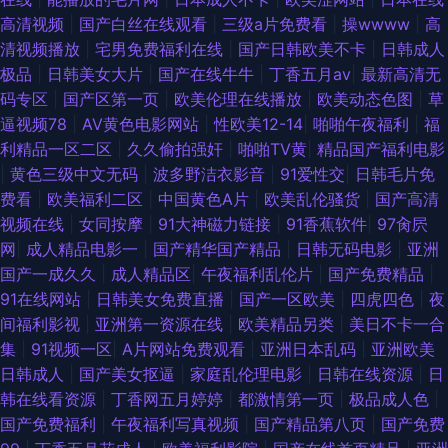
高清视频
|
国产白丝在线观看
|
三级a片免费看
|
操wwww
|
高
wwwAV五月天 老湿青青草 91黄色下载 精品国产日韩欧美 91超碰人人干 加
清视频播放
|
宅男免费福利在线
|
国产日韩欧美不卡
|
日韩成人
极品
|
日韩美女大片
|
国产在线牛牛
|
丁香五月av
|
最新高清无
勒比色综合 亚洲爱爱爱含羞草 国产黄色成人在线 神马影院福利午夜 豆花视
码专区
|
国产区第一页
|
欧美伦理在线播放
|
欧美动态色图
|
草
逼视频78
|
AV黄色电影网站
|
性欧美12-14
|
啪啪午夜福利
|
福
频在线 91国产专区 最新91网址 美日青青肏 操人妻影院 无码AV电影 国产福
利精品一区二区
|
久久偷拍强奸
|
啪啪TV黄
|
精品国产福利电影
|
黄色三级中文无码
|
波多野洁衣影音
|
91爱性交
|
日韩毛片免
利亚洲 亚洲不卡一二一 激情四射天柳婷婷 91porn社区 人人操超 91视频99
费看
|
欧美福利二区
|
中国黄色A片
|
欧美乱伦骚货
|
国产高清
视频在线
|
女同按摩
|
91大神磁力链接
|
91香蕉软件
|
97肏屄
视频 日本91视频 成人小视频APP 午夜1区2区 浮力草草黄色 日日干天天日
网
|
成人精品电影一
|
国产精华国产精品
|
日韩无码电影
|
亚洲
国产一成久久
|
成人精品区
|
午夜福利乱伦片
|
国产免费精品
|
肏屄网站 久久婷婷五月天 超碰刺激人人 午夜视频97 九一网站永久免费 91偷
91在线网站
|
日韩美女免费直播
|
国产一区欧美
|
四虎四色
|
夜
间福利影视
|
亚洲第一资源在线
|
欧美精品另类
|
美日不卡一合
拍探花网站 另类女同欧美 91官页网 狼友TV在线观看 91豆花 久久护士总站
集
|
91视频一区
|
A片网站免费观看
|
亚洲日本乱码
|
亚洲欧美
日韩成人
|
国产美女抠逼
|
家庭乱伦理电影
|
日韩在线资源
|
日
91在线免费视屏 日韩激情第三页 豆花视频在线观看 深夜欲室导航 成人性爱
韩在线看资源
|
丁香网五月婷婷
|
都激情第一页
|
极品成人色
|
国产免费福利
|
午夜福利写真视频
|
国产精品第八页
|
国产免费
自拍 日韩三级片AV 超碰91人人 日韩无码专区 豆花自拍社区 少妇人妻超碰在