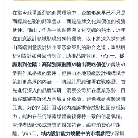
在當今競爭激烈的商業環境中，企業形象早已不只是
商標與色彩的簡單疊加，而是品牌文化與價值的視覺
延伸。佛山，作為中國製造與文化交織的熱土，近年
在創意設計領域顯現出獨特優勢。以下將深入探究佛
山高端創意設計與企業形象策劃的融合之道，重點解
析VI設計如何因時制宜，助推品牌登頂。\n\n
一、從
識別到位階：高階別策劃讓VI輸出戰略價值
\n傳統VI
常視作風格板的套用，但佛山本地頂級設計機構賦予
策劃更高厚的內涵——將設計思維部署在戰略層。首
先進行深入的品牌調研，洞察公司所在產業形勢、目
標客羣審美訴求及區域文化象徵，避免裸硬複製過時
元素。好的VI設計因活化內維訴求變成顯性圖形感染
力，能夠在任何曝露媒體前後保持一致的信息氣場。
管理者因此形成無聲的感知符合，縮短消費心理距
離。\n\n
二、域內設計能力蛻變中的市場參照
\n深圳