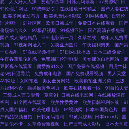
屁
|
人人奸人人操
|
爱逼综合网
|
日韩无码最新
|
av资源站
|
日
韩伦理片网址
|
91成年影院
|
在线播放日韩精品
|
国产人妻在线
|
欧美多网址发布页
|
欧美免费快播影院
|
91网络视频
|
日韩伦
理片网址
|
91社区网
|
欧美日韩成年
|
免费日本在线观看
|
国产
偷窥综合久久
|
97极品视频
|
91视频亚洲
|
国产高清在线免费
|
国产成人综合精品
|
日韩电影第一页
|
久草在线
|
成年人免费看
视频
|
91视频网址入口
|
另类亚洲图片
|
午夜福利男男
|
国产第
一页福利
|
91在线视频榴草
|
91日b在线播放
|
日本三级免费片
|
午夜香蕉乱伦剧场
|
免费韩国伦理电影
|
美女裸体自慰网站
|
麻
豆影视在线观看
|
偶爱撸91久久
|
国产免费在线视频
|
四虎丝袜
|
老s机日逼导航
|
免费成年电影
|
国产免费观看视频
|
男人天堂
AV网址
|
女同扣逼
|
美女全黄网站
|
欧美偷拍亚洲另类
|
三级
片福利不孬
|
操操操黄色网页
|
欧美在线观看一区
|
91自拍夫妻
|
三级成人西瓜影音
|
草草91
|
日韩在线电影网
|
在线播放深夜
福利
|
91全网在线观看
|
欧美性爱黄片
|
欧美日韩福利在线
|
91
成人国产福利
|
欧美伦理电影
|
91视频网
|
日本韩国黄色片
|
国
产精品视频自拍
|
日韩无码福利
|
91黄瓜视频
|
日本xxxx片
|
国
产乱伦不卡
|
久草免费新视频
|
国产日韩成人影片
|
日本天堂黄