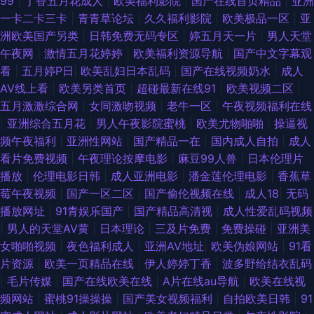
99
|
丁香五月花成人
|
欧美福利影院
|
国产在线首页精品
|
亚洲
一卡二卡三卡
|
青青草论坛
|
久久福利影院
|
欧美极品一区
|
亚
线 韩国熟女视频 91色色视频 欧美精品午夜 91视频官网社区 色色五月天 国
洲欧美国产另类
|
日韩免费无码专区
|
婷五月天一片
|
男人天堂
午夜网
|
激情五月花婷婷
|
欧美福利资源导航
|
国产中文字幕观
产10页 天堂aV片 丁香福利社 深夜看片 超碰在线cop 亚洲金典久久 免费的黄
看
|
五月婷P日
|
欧美乱妇日本乱码
|
国产在线视频奶水
|
成人
AV线上看
|
欧美另类首页
|
超碰最新在线91
|
欧美视频二区
|
色网 91资源总站 人人妻人人操人人 超碰V91在线 日韩成人大片 超碰福利97
五月激激综合网
|
女同激吻视频
|
老牛一区
|
午夜视频福利在线
|
亚洲综合五月花
|
男人午夜影院蜜桃
|
欧美尤物啪啪
|
操逼视
日本在线a播放 岛国A一区免费看 亚洲日韩欧美性爱 久草午夜免费精品 91九
频午夜福利
|
亚洲性网站
|
国产精品一在
|
国内成人自拍
|
成人
看片免费视频
|
午夜理论按摩电影
|
麻豆99人兽
|
日本伦理片
色性爱 91久久海角 老司机亚洲影院 97精品短视频 欧美成人精品18 97国产
播放
|
伦理电影日韩
|
成人亚洲电影
|
潘金莲伦理电影
|
香蕉草
莓午夜视频
|
国产一区二区
|
国产偷伦视频在线
|
成人18
|
无码
在线 人人色97 国产日逼网 中日韩欧美棕合 青青操人妻 菠萝av在线 天堂激
播放网址
|
91青娱乐国产
|
国产精品高清视
|
成人性爱乱码视频
|
男人的天堂AV黄
|
日本理论
|
三及片免费
|
免费操碰
|
亚洲美
情 福利社老司机 伊人网成人 久久福利 91传媒在线看 欧美成国产 超碰人妻中
女啪啪视频
|
夜色福利成人
|
亚洲AV地址
|
欧美伪娘网站
|
91看
片资源
|
欧美一页精品在线
|
伊人婷婷丁香
|
波多野给结衣乱码
文字幕 亚洲成人午夜天堂 欧美牛B叉电影
|
毛片传媒
|
国产在线欧美在线
|
A片在线au导航
|
欧美在线视
频网站
|
蜜桃91操操操
|
国产美女视频福利
|
自拍欧美日韩
|
91