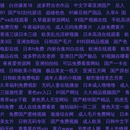
骚
|
白丝爆浆18
|
波多野吉衣作品
|
中文字幕亚洲国产
|
后入
堂午夜剧场 海角av影院 日韩AV打炮影院 超碰有码在线 久久玖玖视 深夜久
91
|
国产92刮伦脏话
|
超碰色色
|
91麻豆精产国品
|
久草A
|
国
产va在线观看
|
久草最新资源网站
|
91国产视频在线
|
手机高清
久麻豆精品 av系列网址 九九性视频 日韩精彩视频 91香蕉综合操网 久久香蕉
免费完整
|
午夜福利乱伦
|
成人元码免费黄片
|
人妖免费黄片
|
香港三级日本三级
|
欧美乱伦淫秽视频
|
日本高清在线观看
|
欧
色 午夜肏屄视频 97三级片网 极品福利姬自慰 少妇在线导航社区 操碰激情网
美3区
|
亚洲加勒比
|
日韩国产毛片
|
91抖阴精品视频
|
国产色
电影在线
|
日本h免费
|
内射合集对白在线
|
欧洲在线观看
|
欧美
久久福利视频导航 亚洲色鬼 超碰女人 老湿福利社 51国产自拍视频 国产传媒
极品在线
|
波多野吉衣老师
|
亚洲日产国产极品
|
91视频在哪看
|
夜夜爱资源网
|
亚洲拍拍拍
|
可以免费看黄网站
|
国产一卡在
系列 欧美少妇A级片 伊人精品大香蕉 加勒比宅男天堂 日韩有码网站 色综合
线
|
日韩欧美小视频
|
极品美女一线天
|
亚洲五月网
|
国产原创
|
日韩欧美免费电影
|
成年人看的小视频
|
都市激情变态另类
|
社区 丁香五月综合网 欧洲A级网站 91探花精品偷拍 国产呦系列哪里看 日韩
久草福利免费视影
|
无码人妻在线播放
|
日本成人噜噜噜
|
成人
三级激性爱
|
黄色av入口
|
91国产网址
|
久久精品视频国产
|
青
欧美中 91丝袜爱搞搞 日本中文字幕MV 91精品丝袜高跟 精品国产九九九 午
青草app下载
|
黄色男人天堂网站
|
国产精华国产精品
|
四虎无
码免费
|
成人在线免费看黄
|
微拍福利一区二区
|
黄色天堂一级
夜免费电影 欧美www在线看 免费看片5h 在线视频国产91 大香蕉57 婷婷亚
片
|
免费国产蜜桃视频
|
激激综合网
|
成人毛片免费网址
|
日本
美女片
|
日韩无码专区
|
国产免费视频
|
成人欧美
|
日韩中文字
洲色 国产成人综合网 日韩精品色色 AV无码熟女 免费黄色链接 亚洲影音先锋
码无砖
|
青青草在线vip
|
黄点www
|
另类成人网
|
男人先锋视