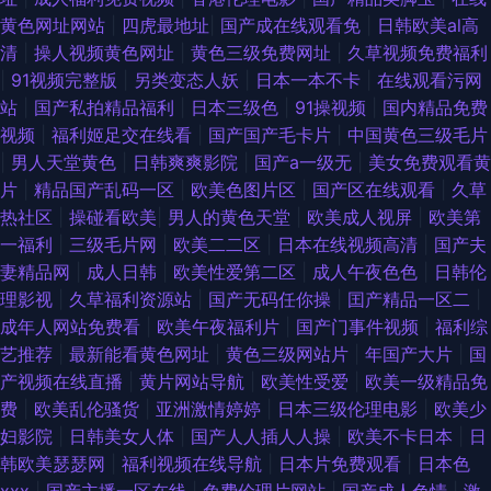
黄色网址网站
|
四虎最地址
|
国产成在线观看免
|
日韩欧美al高
清
|
操人视频黄色网址
|
黄色三级免费网址
|
久草视频免费福利
|
91视频完整版
|
另类变态人妖
|
日本一本不卡
|
在线观看污网
站
|
国产私拍精品福利
|
日本三级色
|
91操视频
|
国内精品免费
视频
|
福利姬足交在线看
|
国产国产毛卡片
|
中国黄色三级毛片
|
男人天堂黄色
|
日韩爽爽影院
|
国产a一级无
|
美女免费观看黄
片
|
精品国产乱码一区
|
欧美色图片区
|
国产区在线观看
|
久草
热社区
|
操碰看欧美
|
男人的黄色天堂
|
欧美成人视屏
|
欧美第
一福利
|
三级毛片网
|
欧美二二区
|
日本在线视频高清
|
国产夫
妻精品网
|
成人日韩
|
欧美性爱第二区
|
成人午夜色色
|
日韩伦
理影视
|
久草福利资源站
|
国产无码任你操
|
囯产精品一区二
|
成年人网站免费看
|
欧美午夜福利片
|
国产门事件视频
|
福利综
艺推荐
|
最新能看黄色网址
|
黄色三级网站片
|
年国产大片
|
国
产视频在线直播
|
黄片网站导航
|
欧美性受爱
|
欧美一级精品免
费
|
欧美乱伦骚货
|
亚洲激情婷婷
|
日本三级伦理电影
|
欧美少
妇影院
|
日韩美女人体
|
国产人人插人人操
|
欧美不卡日本
|
日
韩欧美瑟瑟网
|
福利视频在线导航
|
日本片免费观看
|
日本色