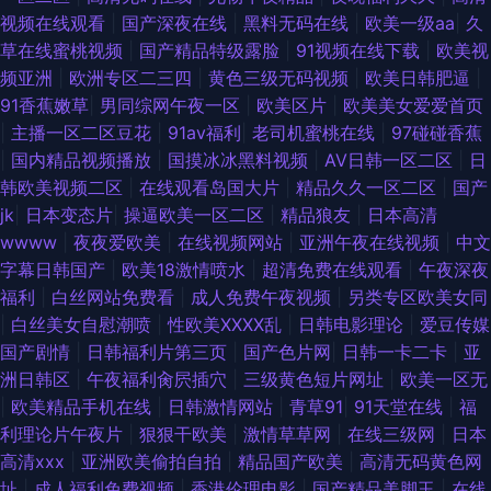
视频在线观看
|
国产深夜在线
|
黑料无码在线
|
欧美一级aa
|
久
草在线蜜桃视频
|
国产精品特级露脸
|
91视频在线下载
|
欧美视
频亚洲
|
欧洲专区二三四
|
黄色三级无码视频
|
欧美日韩肥逼
|
91香蕉嫩草
|
男同综网午夜一区
|
欧美区片
|
欧美美女爱爱首页
|
主播一区二区豆花
|
91av福利
|
老司机蜜桃在线
|
97碰碰香蕉
|
国内精品视频播放
|
国摸冰冰黑料视频
|
AV日韩一区二区
|
日
韩欧美视频二区
|
在线观看岛国大片
|
精品久久一区二区
|
国产
jk
|
日本变态片
|
操逼欧美一区二区
|
精品狼友
|
日本高清
wwww
|
夜夜爱欧美
|
在线视频网站
|
亚洲午夜在线视频
|
中文
字幕日韩国产
|
欧美18激情喷水
|
超清免费在线观看
|
午夜深夜
福利
|
白丝网站免费看
|
成人免费午夜视频
|
另类专区欧美女同
|
白丝美女自慰潮喷
|
性欧美ⅩⅩⅩⅩ乱
|
日韩电影理论
|
爱豆传媒
国产剧情
|
日韩福利片第三页
|
国产色片网
|
日韩一卡二卡
|
亚
洲日韩区
|
午夜福利肏屄插穴
|
三级黄色短片网址
|
欧美一区无
|
欧美精品手机在线
|
日韩激情网站
|
青草91
|
91天堂在线
|
福
利理论片午夜片
|
狠狠干欧美
|
激情草草网
|
在线三级网
|
日本
高清xxx
|
亚洲欧美偷拍自拍
|
精品国产欧美
|
高清无码黄色网
址
|
成人福利免费视频
|
香港伦理电影
|
国产精品美脚玉
|
在线