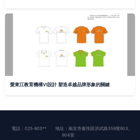
愛東江教育機構VI設計 塑造卓越品牌形象的關鍵
電話：025-805**
地址：南京市秦淮區洪武路359號903、
904室