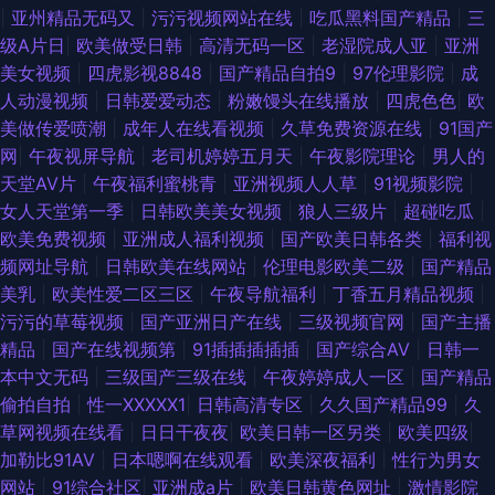
|
亚州精品无码又
|
污污视频网站在线
|
吃瓜黑料国产精品
|
三
频99 69午夜影院 狼友页面 午夜剧场东京热 超碰日本色 成人色网AV 亚洲色
级A片日
|
欧美做受日韩
|
高清无码一区
|
老湿院成人亚
|
亚洲
美女视频
|
四虎影视8848
|
国产精品自拍9
|
97伦理影院
|
成
色网站 国内精品一二 亚洲香蕉伊人网 欧美熟女激情 在线老性爱乱 国产草草
人动漫视频
|
日韩爱爱动态
|
粉嫩馒头在线播放
|
四虎色色
|
欧
美做传爱喷潮
|
成年人在线看视频
|
久草免费资源在线
|
91国产
浮力影院 色网57 Aa成人电影院 人妻公开视频07 91探花精品偷拍 久久精品
网
|
午夜视屏导航
|
老司机婷婷五月天
|
午夜影院理论
|
男人的
天堂AV片
|
午夜福利蜜桃青
|
亚洲视频人人草
|
91视频影院
|
国产视频 香焦污网站 俺去也激情文学 人妖操人妖网站 51社区精品视频 国产
女人天堂第一季
|
日韩欧美美女视频
|
狼人三级片
|
超碰吃瓜
|
欧美免费视频
|
亚洲成人福利视频
|
国产欧美日韩各类
|
福利视
欧美 欧美性爰导航 午夜性爱剧场 肏屄视频免费观看 欧美成人黄色 91大神啪
频网址导航
|
日韩欧美在线网站
|
伦理电影欧美二级
|
国产精品
美乳
|
欧美性爱二区三区
|
午夜导航福利
|
丁香五月精品视频
|
视频 成人午夜A片 青娱乐91伦理 91cn色 超碰婷婷色 免费看片5h 五月停停
污污的草莓视频
|
国产亚洲日产在线
|
三级视频官网
|
国产主播
精品
|
国产在线视频第
|
91插插插插插
|
国产综合AV
|
日韩一
影院 99精品在这里 国产偷拍WWW 欧美日韩人人 日本中文视频 ab片免费观
本中文无码
|
三级国产三级在线
|
午夜婷婷成人一区
|
国产精品
偷拍自拍
|
性一XXXXX1
|
日韩高清专区
|
久久国产精品99
|
久
看 麻豆传媒吴梦梦 亚洲天黄色天堂 成人精品国产 久久伊人av 制服中文丝
草网视频在线看
|
日日干夜夜
|
欧美日韩一区另类
|
欧美四级
|
加勒比91AV
|
日本嗯啊在线观看
|
欧美深夜福利
|
性行为男女
超碰人人98色 伦理肏屄视频在线 亚洲另类AV 操操人人 男人的AV3级 亚洲天
网站
|
91综合社区
|
亚洲成a片
|
欧美日韩黄色网址
|
激情影院