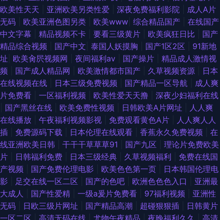
欧美性天天
|
亚洲欧美另类性爱
|
深夜免费福利影院
|
成人A片
无码
|
欧美亚洲色图另类
|
欧美www
|
综合精品国产
|
在线国产
中文字幕
|
精品视频不卡
|
要看三级黄片
|
欧美疯狂日比
|
国产
精品综合视频
|
国产中文
|
泰国人妖摸胸
|
国产1区2区
|
91新地
址
|
欧美肏屄视频网
|
夜间福利av
|
国产操片
|
精品成人激情视
频
|
国产成人精品网
|
欧美激情都市国产
|
久草视频资源
|
日本
在线视频在线
|
日本三级免费视频
|
国产精品一区导航
|
成人爽
片免费看
|
一区福利视频
|
欧美性爱天天撸
|
深夜少妇福利在线
|
国产黑丝在线
|
欧美免费性视频
|
日韩欧美A片网址
|
人人爽
在线播放
|
午夜福利视频影视
|
免费观看黄色A片
|
人人爽人人
插
|
免费源码下载
|
日本伦理在线观看
|
香蕉永久免费视频
|
在
线亚洲欧美日韩
|
干干干草草草91
|
国产九区
|
理论片免费欧美
片
|
日韩福利免费
|
日本三级经典
|
久草视频福利
|
免费在线国
产视频
|
国产免费伦理电影
|
欧美色色第一页
|
日本韩国伦理电
影
|
足交在线一区二区
|
国产的色吧
|
欧洲色色色入口
|
亚洲最
大成人
|
国产性爱精
|
一级a爰片免费看
|
97福利视频
|
亚洲性
无码
|
日欧三级片网址
|
国产精品高潮
|
超碰狠狠插
|
日韩黄片
一区二区
|
高清无码在线
|
尤物午夜精品
|
夜晚福利久久
|
高清