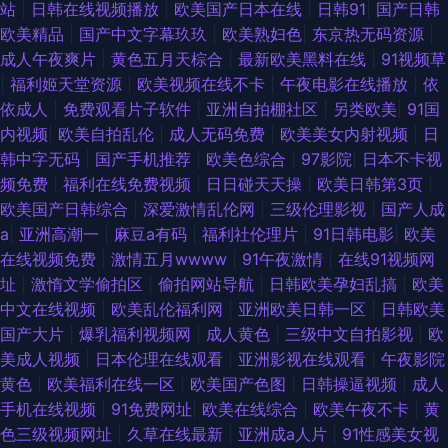
站
|
日韩在线视频播放
|
欧美国产日本在线
|
日韩91
|
国产日韩
欧美精品
|
国产中文字幕玖玖
|
欧美熟妇色
|
东京热无码资源
|
成人午夜爽片
|
黄色五月天棕合
|
最新欧美黑料在线
|
91视频草
|
福利姬天堂资源
|
欧美视频在线不卡
|
午夜电影在线播放
|
依
依成人
|
免费观看片子软件
|
亚洲自拍棚社区
|
另类欧美
|
91国
内视频
|
欧美自拍乱伦
|
成人无码免费
|
欧美美女内射视频
|
日
韩中字无码
|
国产手机推荐
|
欧美色综合
|
97影院
|
日本不卡视
频免费
|
福利在线免费视频
|
日日碰天天操
|
欧美日韩第3页
|
欧美国产日韩综合
|
深爱激情乱伦网
|
三级伦理影视
|
国产人成
a
|
亚洲高潮一
|
麻豆a有码
|
福利社伦理片
|
91日韩电影
|
欧美
在线视频免费
|
激情五月wwww
|
91午夜激情
|
在线91视频网
址
|
激惰文学偷拍区
|
偷拍网站导航
|
日韩欧美孕妇乱搞
|
欧美
中文在线视频
|
欧美乱伦福利网
|
亚洲欧美日韩一区
|
日韩欧美
国产大片
|
爆乳福利视频网
|
成人黄色
|
三级中文自拍影视
|
欧
美成人视频
|
日本伦理在线观看
|
亚洲影视在线观看
|
午夜影院
黄色
|
欧美福利在线一区
|
欧美国产色图
|
日韩操逼视频
|
成人
手机在线视频
|
91免费网址
|
欧美在线综合
|
欧美午夜不卡
|
黄
色三级视频网址
|
久草在线最新
|
亚洲成a人片
|
91性感美女视