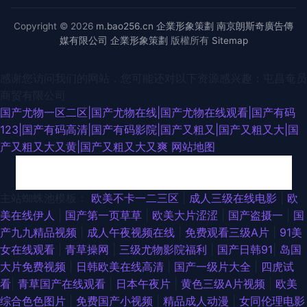
Copyright © 2026
m.bao256.cn
企業形象策劃
南京朗斯奇廣告傳
媒有限公司
企業形象策劃
版權所有
Sitemap
感谢您访问我们的网站，您可能还对以下资源感兴趣：屯昌奄员
商贸有限公司
国产尤物一区二区|国产尤物在线|国产尤物在线观看|国产有码
123|国产有码高清|国产有码影院|国产又粗又|国产又粗又大|国
产又粗又大又黄|国产又粗又大又爽
网站地图
亚洲性爱加比勒 日本在线wwww 久草社区在线 色色资源先锋影音 91小电影
主站蜘蛛池模板：
欧美不卡一二三区
|
成人三级在线电影
|
欧
美在线伊人
|
国产第一页草草
|
欧美大片涩涩
|
国产盗摄一
|
国
国产精品自第 欧美一级二级 伊人兽大香蕉 超碰在线cop 免费看黄网址 亚洲
产九九精品视频
|
成人午夜视频在线
|
免费观看三级A片
|
91美
女在线观看
|
青草操网
|
三级尤物影院福利
|
国产日韩91
|
岛国
制服 东京传媒一级片 欧美一二三四福利 91白丝白虎 国产第9页在线 日本阿v
大片免费视频
|
日韩欧美在线高清
|
国产一级片大全
|
四虎试
看
|
青草国产在线观看
|
日本午夜片
|
黄色三级A片视频
|
欧美
视频 91黑人探花 激情福利社 天天肏逼网 91自慰 国产午夜高清 欧美在线视
综合色色图片
|
免费国产小视频
|
精品成人动漫
|
女同伦理电影