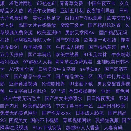
频
|
求毛片网址
|
97色色91
|
青青草免费
|
中国午夜不卡
|
久久
精品女人热
|
欧美午夜撸吧
|
亚训五月花
|
夜夜福利导航
|
日韩
大片免费观看
|
美女玉足足交
|
自拍国产在线观看
|
欧美变态另
类人妖
|
岛国大片在线播放
|
窝窝三级片
|
国产精品玖玖资
|
久
草视频免费资源
|
欧美亚洲91
|
男的天堂网AV
|
国产精品无码
在线
|
福利视频导航大全
|
国产91视频
|
欧美第一页在线
|
能看
男女操91
|
欧美视频二区
|
午夜成人视频
|
国产精品萝莉
|
伊人
五月天婷婷
|
国产丰满岳
|
欧美在线看
|
91玉足丝袜
|
午夜精彩
福利在线
|
97超碰人人操
|
青青草在免费观看
|
亚洲欧美日韩不
卡
|
AV天堂全黄
|
日韩美女中文字幕
|
av孕妇av
|
国产高清不
卡区
|
国产精品午夜一区
|
国产精品黄色二区
|
国产武打片老电
影
|
亚洲肏逼视频
|
伦理剧推荐
|
91桌面下载
|
男女交配香蕉视
频
|
中文字幕日本乱伦
|
97艹逼
|
孕妇被操视频
|
亚洲一骑色网
|
成人性爱无码毛片
|
国产美女主播喷水
|
日日撸夜夜操
|
亚洲
国产内射
|
欧美精品网站
|
中文字幕日韩一区
|
亚洲日韩欧美
|
免费无码黄色网址
|
国产性爱xxxⅹ
|
日本成人影院
|
国产精品
95
|
四虎美女
|
国内不卡视频
|
青草视频网站
|
乳摇短视频
|
国产
网暴吃瓜视频
|
91av下载安装
|
超碰97人人香蕉
|
人妻有码
|