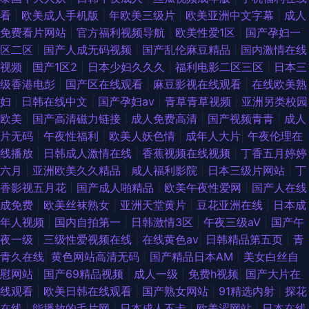
看
|
欧美成人手机版
|
年欧美三级片
|
欧美亚洲中文字幕
|
成人
青青操 日本操逼片电影 91视频在线网站 六月天婷婷丁香 亚洲一卡久173 成
免费看片网站
|
官方福利视频导航
|
欧美性爱1区
|
国产孕妇一
区二区
|
国产人成无码视频
|
国产乱伦麻豆精品
|
国内激情在线
人自慰网站香蕉 欧美性爱激情综合 51在线观看 国产高清在线 人妻人操 91夫
视频
|
国产1区2
|
日本少妇久久久
|
福利电影二区三区
|
日本三
级香港电彭
|
国产区在线观看
|
麻豆影视在线观看
|
在线欧美熟
妻交友 欧美十日韩十成人 俺去也资源 人妻69麻豆 99只有精品9 欧美成人福
妇
|
日韩在线中文
|
国产孕妇av
|
青草青草视频
|
亚洲另类校园
欧美
|
国产高清磁力链接
|
成人免费高清
|
国产视频青青
|
成人
利社 91蜜桃精品入口 狼友社区pro 影音先锋亚洲自拍 国产精品wwww 微拍
片无码
|
午夜性福利
|
欧美人妖色情
|
成年人大片
|
午夜伦理在
线播放
|
日韩成人激情在线
|
香蕉视频在线视频
|
丁香五月婷婷
啪啪啪 福利社av 日韩理伦Ⅴa 超碰97人人超 欧美性爱二三四区 91素人 久久
六月
|
亚洲欧美久久精品
|
咸人福利影院
|
日本三级片网站
|
丁
香影视五月花
|
国产成人啪精品
|
欧美午夜性爱网
|
国产人在线
男同 亚洲性爱区第四页 国产社区情侣 四虎影像 国产精品良家 香蕉视频污
成免费
|
欧美丝袜熟女
|
亚洲天堂黄片
|
豆花亚洲在线
|
日本成
年人视频
|
国内自拍第一
|
日韩激情3区
|
午夜三级aV
|
国产午
app 海角天涯人与兽 午夜激情影院a 大香蕉超碰 日本无码五区 av变态另类
夜一级
|
三级性爱视频在线
|
在线黄色av
|
日韩精品第五页
|
青
青久在线
|
黄色网站高清无码
|
国产精品日本AM
|
美女白丝自
影院 美女电影色色 51麻豆精品 久久伊人免费 青娱乐国产91 黄色精品网 亚
慰网站
|
国产69精品视频
|
成人一级
|
免费h视频
|
国产大片在
线观看
|
欧美日韩在线观看
|
国产熟女网站
|
91精选内射
|
探花
洲中文字幕aw 国产中字三区四区 五月花老湿机 大香蕉资源网 日本女优婷婷
在线
|
能播放的毛片网
|
日本成人不卡
|
欧美涩网站
|
日本在线