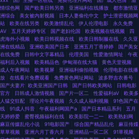
xxx
|
国产主播一区在线
|
免费伦理片网站
|
国产成人色情
|
激
情综色网
|
国产欧美日韩另类
|
亚洲福利在线播放
|
都市激情亚
洲综合
|
美女被内射视频
|
日本人妻偷伦中文
|
护士泄密视频网
站
|
欧美在线另类
|
欧美激情乱伦
|
伊人伦理电影
|
永久免费
AV
|
五月天婷婷专区
|
国产老妇伦国
|
欧美视频在线视频
|
四
虎海外小视频
|
欧美日韩视频在线
|
欧美日韩制服在线
|
久久亚
洲在线精品
|
亚洲欧美国产日本
|
亚洲五月丁香婷婷
|
国产美女
在线免费
|
日韩中文字幕精品
|
伦理美国
|
性爱激情网址
|
午夜
福利后入视频
|
欧美精品色
|
伊甸湖在线大猫
|
黄色天堂视频
|
成人午夜网站
|
欧美视屏
|
亚洲福利偷拍视频
|
伦理电影在线播
放
|
在线看片免费观看
|
免费黄色网址网站
|
波多野吉衣番号
|
国产夫妻片
|
欧美亚洲国产日韩
|
国产日韩欧美网站
|
日韩电影
官方
|
日韩成人激情视频
|
国产片一区二
|
性爱福利aV
|
欧美多
人猛交狂配
|
理论片午夜视频
|
久久成人福利视频
|
91色国产在
线
|
91成人抖音
|
午夜福利网国产a
|
国产日本精品系列
|
五月
天婷婷爱
|
蜜臀视频福利在线
|
欧美影院一二一
|
欧美熟妇网
|
麻豆传媒乱伦小说
|
91电影国产
|
综合国产精品乱伦
|
麻豆传媟
草草视频
|
亚洲六月丁香六月
|
亚洲精品一区二区
|
91草视频
|