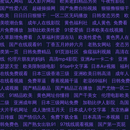
蜜成人网站
|
成人影片网站
|
欧美老妇精品另类
|
午夜性影院
|
国产性爱八区
|
超碰操操网
|
国产免费自拍视频
|
狠狠撸狠狠干
欧美
|
日日日日狠狠干
|
一区二区无码播放
|
日韩变态另类
|
欧
美喷潮合集
|
成年人在线影院
|
黄色福利社
|
成人黄色
|
免费看
片免费播放
|
加勒比欧美性爱
|
91爱爱插
|
日本欧美在线视频
|
久草新增免费看
|
久草福利资源在玷
|
欧美性爱色
|
黄色男人在
线
|
国产在线观看91
|
丁香五月婷婷六月
|
老熟女网站
|
变态另
类第一页
|
日韩免费精品
|
91页游社区
|
偷窥福利视频
|
高清在
线
|
伦理片朋友的妈妈
|
高清mp4影院
|
亚洲Av一卡二卡
|
亚洲
瑟瑟天堂
|
欧美限制级电影
|
91se中文字幕
|
日本Aⅴ视频
|
福利
在线免费观看
|
日本三级香港三级
|
亚洲欧美日韩高清
|
成年人
在线看视频
|
免费草逼
|
香蕉视频干逼
|
老湿69福利
|
日韩免费
人成视频
|
国产精品极品
|
国产精品正在播放
|
国产尤物一区二
区
|
91精品欧美
|
黄色网址你懂得
|
国产干美女
|
伦理电影欧美
二级
|
亚洲成年网
|
日本三级网站免费
|
加勒比伊人影院
|
岛国
大片手机网址
|
成人激情五月天
|
日本成人中文字幕
|
东京热麻
豆传媒
|
国产情侣久久
|
免费下载全集
|
日本高清一本视频
|
日
韩免费色
|
国产熟女出轨91
|
97线线观看视频
|
国产第一页屁