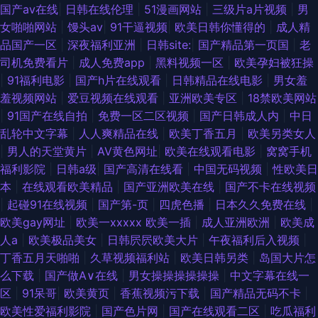
国产av在线
|
日韩在线伦理
|
51漫画网站
|
三级片a片视频
|
男
女啪啪网站
|
馒头av
|
91干逼视频
|
欧美日韩你懂得的
|
成人精
品国产一区
|
深夜福利亚洲
|
日韩site:
|
国产精品第一页国
|
老
司机免费看片
|
成人免费app
|
黑料视频一区
|
欧美孕妇被狂操
|
91福利电影
|
国产h片在线观看
|
日韩精品在线电影
|
男女羞
羞视频网站
|
爱豆视频在线观看
|
亚洲欧美专区
|
18禁欧美网站
|
91国产在线自拍
|
免费一区二区视频
|
国产日韩成人内
|
中日
乱轮中文字幕
|
人人爽精品在线
|
欧美丁香五月
|
欧美另类女人
|
男人的天堂黄片
|
AV黄色网址
|
欧美在线观看电影
|
窝窝手机
福利影院
|
日韩a级
|
国产高清在线看
|
中国无码视频
|
性欧美日
本
|
在线观看欧美精品
|
国产亚洲欧美在线
|
国产不卡在线视频
|
起碰91在线视频
|
国产第-页
|
四虎色播
|
日本久久免费在线
|
欧美gay网址
|
欧美一xxxxx 欧美一插
|
成人亚洲欧洲
|
欧美成
人a
|
欧美极品美女
|
日韩屄屄欧美大片
|
午夜福利后入视频
|
丁香五月天啪啪
|
久草视频福利站
|
欧美日韩另类
|
岛国大片怎
么下载
|
国产做A∨在线
|
男女操操操操操操
|
中文字幕在线一
区
|
91呆哥
|
欧美黄页
|
香蕉视频污下载
|
国产精品无码不卡
|
欧美性爱福利影院
|
国产色片网
|
国产在线观看二区
|
吃瓜福利